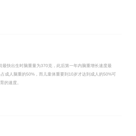
前最快出生时脑重量为370克，此后第一年内脑重增长速度最
占成人脑重的50%，而儿童体重要到10岁才达到成人的50%可
育的速度。