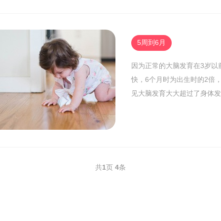
5周到6月
因为正常的大脑发育在3岁以
快，6个月时为出生时的2倍，
见大脑发育大大超过了身体发
共
1
页
4
条