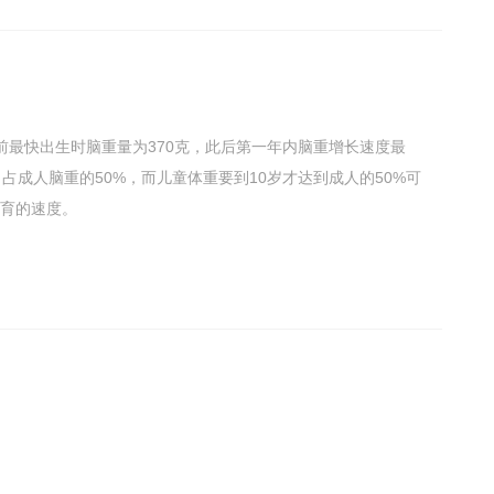
前最快出生时脑重量为370克，此后第一年内脑重增长速度最
占成人脑重的50%，而儿童体重要到10岁才达到成人的50%可
育的速度。